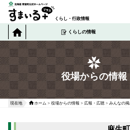
本
文
へ
くらし・行政情報
移
動
くらしの情報
す
る
役場からの情報
現在地
ホーム
>
役場からの情報
>
広報・広聴
>
みんなの掲
麻生