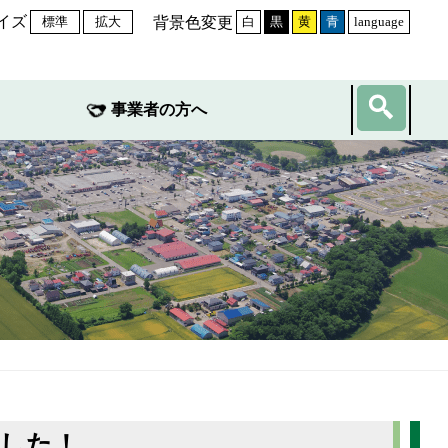
イズ
背景色変更
標準
拡大
白
黒
黄
青
language
事業者の方へ
した！