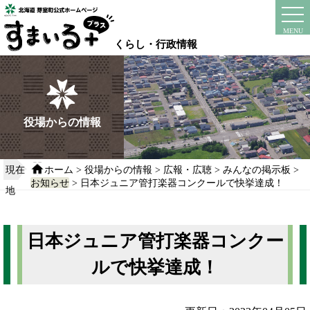
本
文
instagram
facebook
MENU
へ
くらし・行政情報
移
動
す
る
役場からの情報
現在
ホーム
>
役場からの情報
>
広報・広聴
>
みんなの掲示板
>
お知らせ
> 日本ジュニア管打楽器コンクールで快挙達成！
地
日本ジュニア管打楽器コンクー
ルで快挙達成！