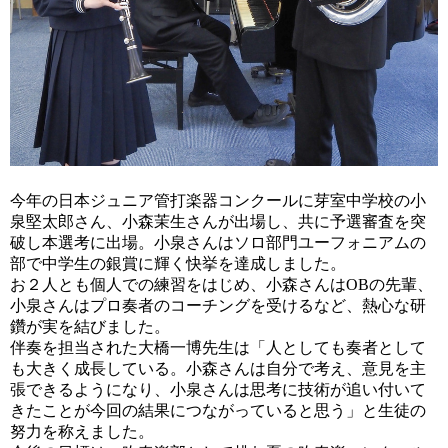
今年の日本ジュニア管打楽器コンクールに芽室中学校の小
泉堅太郎さん、小森茉生さんが出場し、共に予選審査を突
破し本選考に出場。小泉さんはソロ部門ユーフォニアムの
部で中学生の銀賞に輝く快挙を達成しました。
お２人とも個人での練習をはじめ、小森さんはOBの先輩、
小泉さんはプロ奏者のコーチングを受けるなど、熱心な研
鑽が実を結びました。
伴奏を担当された大橋一博先生は「人としても奏者として
も大きく成長している。小森さんは自分で考え、意見を主
張できるようになり、小泉さんは思考に技術が追い付いて
きたことが今回の結果につながっていると思う」と生徒の
努力を称えました。