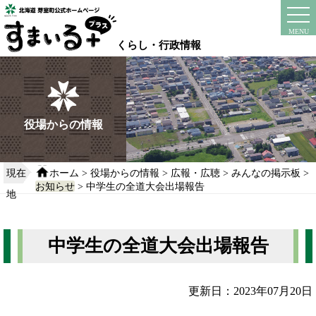
本
文
instagram
facebook
MENU
へ
くらし・行政情報
移
動
す
る
役場からの情報
現在
ホーム
>
役場からの情報
>
広報・広聴
>
みんなの掲示板
>
お知らせ
> 中学生の全道大会出場報告
地
中学生の全道大会出場報告
更新日：2023年07月20日