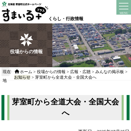
本
文
instagram
facebook
MENU
へ
くらし・行政情報
移
動
す
る
役場からの情報
現在
ホーム
>
役場からの情報
>
広報・広聴
>
みんなの掲示板
>
お知らせ
> 芽室町から全道大会・全国大会へ
地
芽室町から全道大会・全国大会
へ