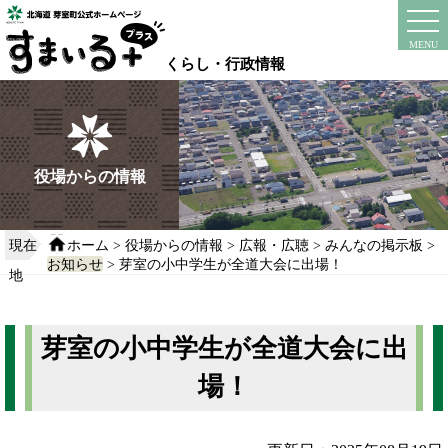
本
文
instagram
facebook
MENU
へ
くらし・行政情報
移
動
す
る
役場からの情報
現在
ホーム
>
役場からの情報
>
広報・広聴
>
みんなの掲示板
>
お知らせ
> 芽室の小中学生が全道大会に出場！
地
芽室の小中学生が全道大会に出
場！