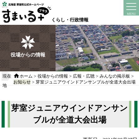
本
文
instagram
facebook
MENU
へ
くらし・行政情報
移
動
す
る
役場からの情報
現在
ホーム
>
役場からの情報
>
広報・広聴
>
みんなの掲示板
>
お知らせ
> 芽室ジュニアウインドアンサンブルが全道大会出場
地
芽室ジュニアウインドアンサン
ブルが全道大会出場