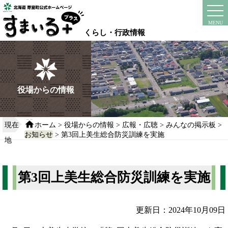
本
文
instagram
facebook
MENU
へ
くらし・行政情報
移
動
す
る
役場からの情報
現在
ホーム
>
役場からの情報
>
広報・広聴
>
みんなの掲示板
>
お知らせ
> 第3回上美生総合防災訓練を実施
地
第3回上美生総合防災訓練を実施
更新日：2024年10月09日