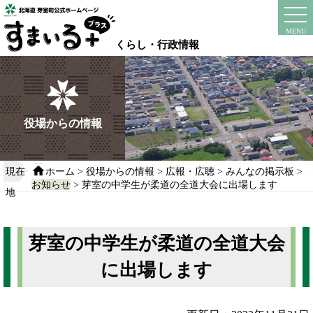
本
文
instagram
facebook
MENU
へ
くらし・行政情報
移
動
す
る
役場からの情報
現在
ホーム
>
役場からの情報
>
広報・広聴
>
みんなの掲示板
>
お知らせ
> 芽室の中学生が柔道の全道大会に出場します
地
芽室の中学生が柔道の全道大会
に出場します