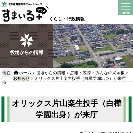
本
文
instagram
facebook
MENU
へ
くらし・行政情報
移
動
す
る
役場からの情報
現在
ホーム
>
役場からの情報
>
広報・広聴
>
みんなの掲示板
>
お知らせ
> オリックス片山楽生投手（白樺学園出身）が来庁
地
オリックス片山楽生投手（白樺
学園出身）が来庁