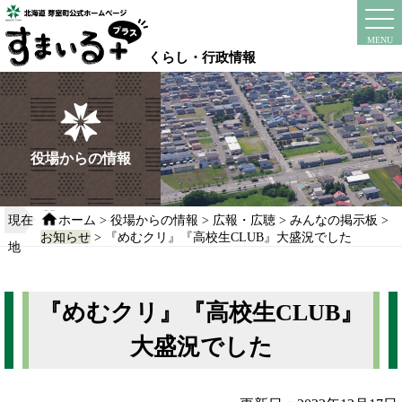
本
文
instagram
facebook
MENU
へ
くらし・行政情報
移
動
す
る
役場からの情報
現在
ホーム
>
役場からの情報
>
広報・広聴
>
みんなの掲示板
>
お知らせ
> 『めむクリ』『高校生CLUB』大盛況でした
地
『めむクリ』『高校生CLUB』
大盛況でした