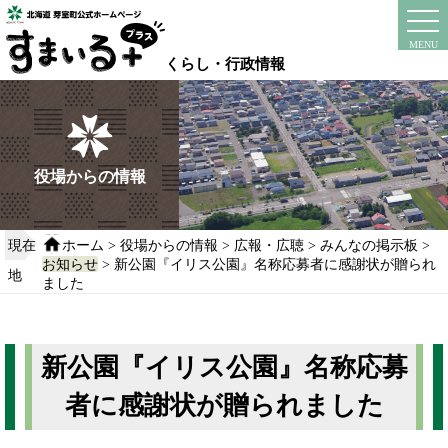
本
文
instagram
facebook
MENU
へ
くらし・行政情報
移
動
す
る
役場からの情報
現在
ホーム
>
役場からの情報
>
広報・広聴
>
みんなの掲示板
>
お知らせ
> 新公園『イリス公園』名称応募者に感謝状が贈られ
地
ました
新公園『イリス公園』名称応募
者に感謝状が贈られました