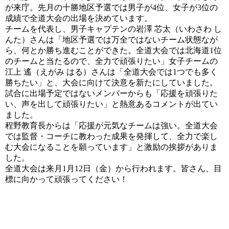
が来庁。先月の十勝地区予選では男子が4位、女子が3位の
成績で全道大会の出場を決めています。
チームを代表し、男子キャプテンの岩澤 芯太（いわさわ し
んた）さんは「地区予選では万全ではないチーム状態なが
ら、何とか勝ち進むことができた。全道大会では北海道1位
のチームと当たるので、全力で頑張りたい」女子チームの
江上 遙（えがみ はる）さんは「全道大会では1つでも多く
勝ちたい」と、大会に向けて決意を新たにしていました。
試合に出場予定ではないメンバーからも「応援を頑張りた
い、声を出して頑張りたい」と熱意あるコメントが出てい
ました。
程野教育長からは「応援が元気なチームは強い。全道大会
では監督・コーチに教わった成果を発揮して、全力で楽し
む大会になることを願っています」と激励の挨拶がありま
した。
全道大会は来月1月12日（金）から行われます。皆さん、目
標に向かって頑張ってください！