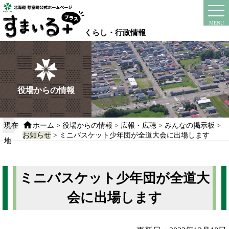
本
文
instagram
facebook
MENU
へ
くらし・行政情報
移
動
す
る
役場からの情報
現在
ホーム
>
役場からの情報
>
広報・広聴
>
みんなの掲示板
>
お知らせ
> ミニバスケット少年団が全道大会に出場します
地
ミニバスケット少年団が全道大
会に出場します