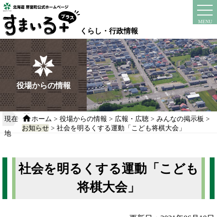
本
文
instagram
facebook
MENU
へ
くらし・行政情報
移
動
す
る
役場からの情報
現在
ホーム
>
役場からの情報
>
広報・広聴
>
みんなの掲示板
>
お知らせ
> 社会を明るくする運動「こども将棋大会」
地
社会を明るくする運動「こども
将棋大会」