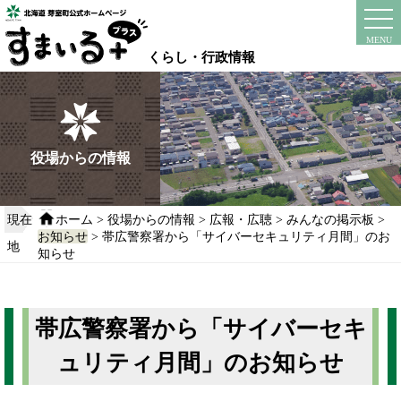
本
文
instagram
facebook
MENU
へ
くらし・行政情報
移
動
す
る
役場からの情報
現在
ホーム
>
役場からの情報
>
広報・広聴
>
みんなの掲示板
>
お知らせ
> 帯広警察署から「サイバーセキュリティ月間」のお
地
知らせ
帯広警察署から「サイバーセキ
ュリティ月間」のお知らせ