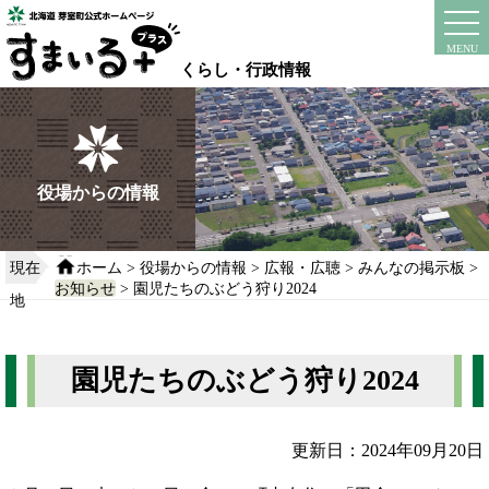
本
文
instagram
facebook
MENU
へ
くらし・行政情報
移
動
す
る
役場からの情報
現在
ホーム
>
役場からの情報
>
広報・広聴
>
みんなの掲示板
>
お知らせ
> 園児たちのぶどう狩り2024
地
園児たちのぶどう狩り2024
更新日：2024年09月20日