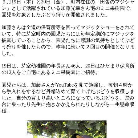
９月19日（木）と20日（金）、町内在住の「田舎のマジシャ
ン」として活躍されている加藤光幸さん宅のミニ果樹園で、
園児を対象としたぶどう狩りが開催されました。
加藤さんは全道の保育所等を回ってマジックショーをされて
いて、特に芽室町内の園児たちには毎年定期的にマジックを
披露していることから、園児たちに感謝の気持ちとしてぶど
う狩りを催したもので、昨年に続いて２回目の開催となりま
した。
19日は、芽室幼稚園の年長さん46人、20日はひだまり保育所
の12人をご自宅にあるミニ果樹園にご招待。
園児たちは、加藤さんがYouTubeを見て勉強し、毎朝４時か
ら手入れをするなど丹精込めて育て上げたぶどうを収穫しま
した。自分の背より高いところになっているぶどうを、踏み
台に乗ったり先生に抱きかかえられたりしながら一生懸命収
穫。