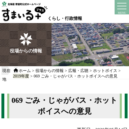
本
文
instagram
facebook
MENU
へ
くらし・行政情報
移
動
す
る
役場からの情報
現在
ホーム
>
役場からの情報
>
広報・広聴
>
ホットボイス
>
2019年度
> 069 ごみ・じゃがバス・ホットボイスへの意見
地
069 ごみ・じゃがバス・ホット
ボイスへの意見