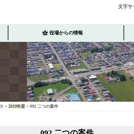
文字サ
役場からの情報
ス
>
2019年度
> 092 二つの案件
092 二つの案件