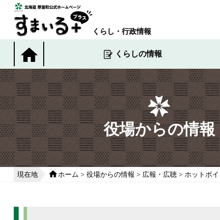
本
文
へ
くらし・行政情報
移
動
くらしの情報
す
る
役場からの情報
現在地
ホーム
>
役場からの情報
>
広報・広聴
>
ホットボイ