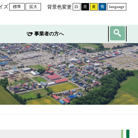
イズ
背景色変更
標準
拡大
白
黒
黄
青
language
事業者の方へ