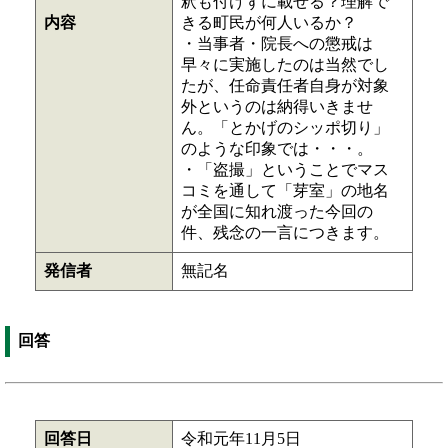
釈も付けずに載せる？理解で
内容
きる町民が何人いるか？
・当事者・院長への懲戒は
早々に実施したのは当然でし
たが、任命責任者自身が対象
外というのは納得いきませ
ん。「とかげのシッポ切り」
のような印象では・・・。
・「盗撮」ということでマス
コミを通して「芽室」の地名
が全国に知れ渡った今回の
件、残念の一言につきます。
発信者
無記名
回答
回答日
令和元年11月5日