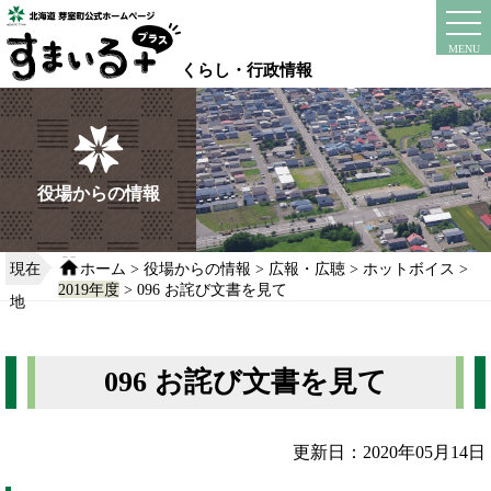
本
文
instagram
facebook
MENU
へ
くらし・行政情報
移
動
す
る
役場からの情報
現在
ホーム
>
役場からの情報
>
広報・広聴
>
ホットボイス
>
2019年度
> 096 お詫び文書を見て
地
096 お詫び文書を見て
更新日：2020年05月14日