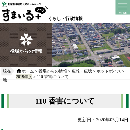
本
文
instagram
facebook
MENU
へ
くらし・行政情報
移
動
す
る
役場からの情報
現在
ホーム
>
役場からの情報
>
広報・広聴
>
ホットボイス
>
2019年度
> 110 香害について
地
110 香害について
更新日：2020年05月14日