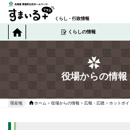
本
文
へ
くらし・行政情報
移
動
くらしの情報
す
る
役場からの情報
現在地
ホーム
>
役場からの情報
>
広報・広聴
>
ホットボイ