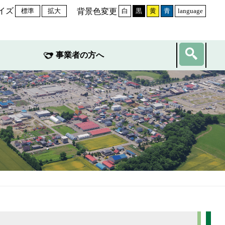
イズ
背景色変更
標準
拡大
白
黒
黄
青
language
事業者の方へ