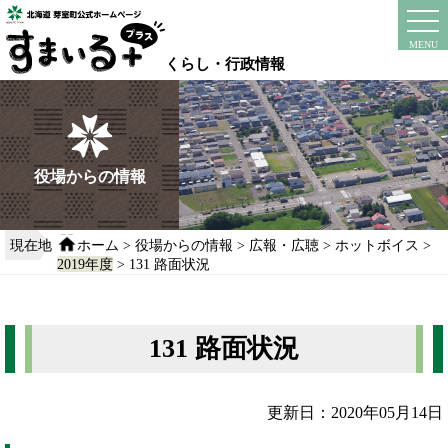
本
文
instagram
facebook
MENU
へ
くらし・行政情報
移
動
す
る
役場からの情報
現在地
ホーム
>
役場からの情報
>
広報・広聴
>
ホットボイス
>
2019年度
> 131 路面状況
131 路面状況
更新日：2020年05月14日