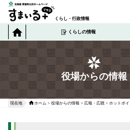
本
文
へ
くらし・行政情報
移
動
くらしの情報
す
る
役場からの情報
現在地
ホーム
>
役場からの情報
>
広報・広聴
>
ホットボイ