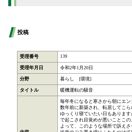
投稿
139
受理番号
受理年月日
令和2年1月20日
分野
暮らし [環境]
タイトル
暖機運転の騒音
毎年冬になると寒さから朝にエン
数年前に新築され、転居してこら
ゆっくり寝ていたい日もあります
で起こされ目覚めが悪いことこの
よって、このような場所で訴えさ