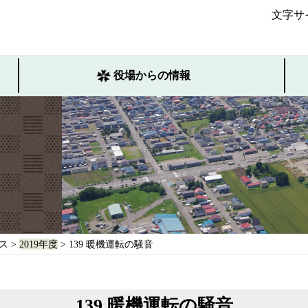
文字サ
役場からの情報
ス
>
2019年度
> 139 暖機運転の騒音
139 暖機運転の騒音