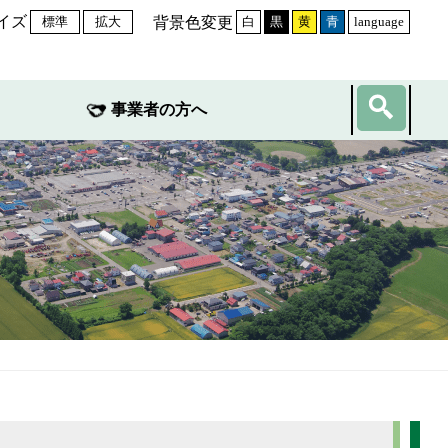
イズ
背景色変更
標準
拡大
白
黒
黄
青
language
事業者の方へ