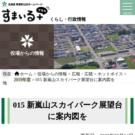
本
文
instagram
facebook
MENU
へ
くらし・行政情報
移
動
す
る
役場からの情報
現在
ホーム
>
役場からの情報
>
広報・広聴
>
ホットボイス
>
2019年度
> 015 新嵐山スカイパーク展望台に案内図を
地
015 新嵐山スカイパーク展望台
に案内図を