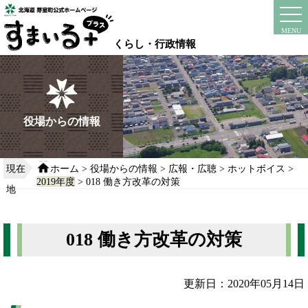
本
文
instagram
facebook
MENU
へ
くらし・行政情報
移
動
す
る
役場からの情報
現在
ホーム
>
役場からの情報
>
広報・広聴
>
ホットボイス
>
2019年度
> 018 働き方改革の対策
地
018 働き方改革の対策
更新日：2020年05月14日