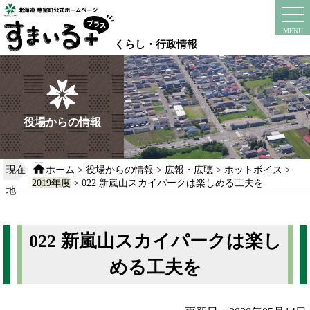
本
文
instagram
facebook
MENU
へ
くらし・行政情報
移
動
す
る
役場からの情報
現在
ホーム
>
役場からの情報
>
広報・広聴
>
ホットボイス
>
2019年度
> 022 新嵐山スカイパークは楽しめる工夫を
地
022 新嵐山スカイパークは楽し
める工夫を