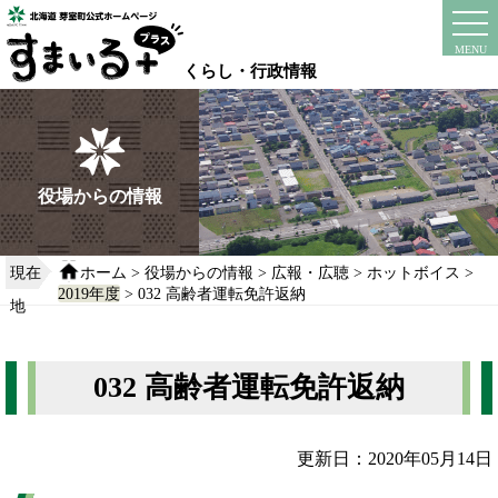
本
文
instagram
facebook
MENU
へ
くらし・行政情報
移
動
す
る
役場からの情報
現在
ホーム
>
役場からの情報
>
広報・広聴
>
ホットボイス
>
2019年度
> 032 高齢者運転免許返納
地
032 高齢者運転免許返納
更新日：2020年05月14日