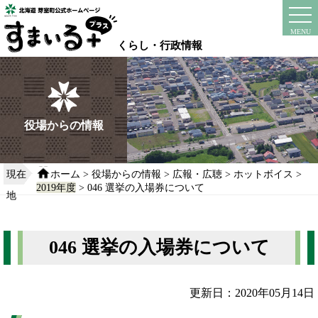
本
文
instagram
facebook
MENU
へ
くらし・行政情報
移
動
す
る
役場からの情報
現在
ホーム
>
役場からの情報
>
広報・広聴
>
ホットボイス
>
2019年度
> 046 選挙の入場券について
地
046 選挙の入場券について
更新日：2020年05月14日