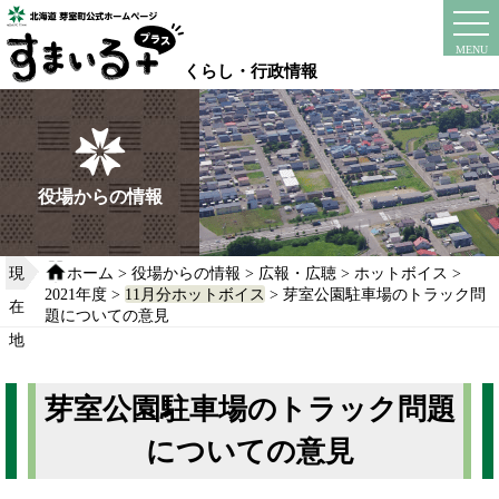
本
文
instagram
facebook
MENU
へ
くらし・行政情報
移
動
す
る
役場からの情報
現
ホーム
>
役場からの情報
>
広報・広聴
>
ホットボイス
>
2021年度
>
11月分ホットボイス
> 芽室公園駐車場のトラック問
在
題についての意見
地
芽室公園駐車場のトラック問題
についての意見