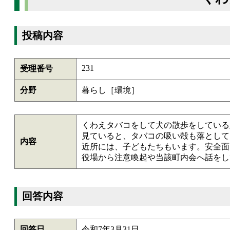
投稿内容
231
受理番号
分野
暮らし［環境］
くわえタバコをして犬の散歩をしている
見ていると、タバコの吸い殻も落として
内容
近所には、子どもたちもいます。安全面
役場から注意喚起や当該町内会へ話をし
回答内容
回答日
令和7年3月31日