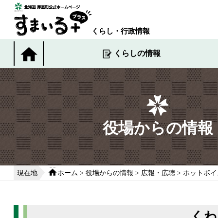
本
文
へ
くらし・行政情報
移
動
くらしの情報
す
る
役場からの情報
現在地
ホーム
>
役場からの情報
>
広報・広聴
>
ホットボイ
くわ