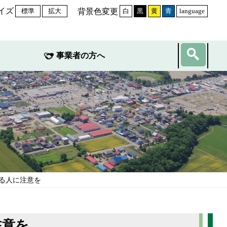
イズ
背景色変更
標準
拡大
白
黒
黄
青
language
事業者の方へ
いる人に注意を
注意を