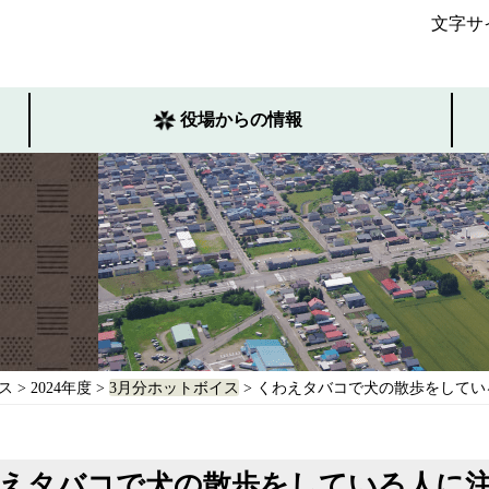
文字サ
役場からの情報
ス
>
2024年度
>
3月分ホットボイス
> くわえタバコで犬の散歩をして
えタバコで犬の散歩をしている人に