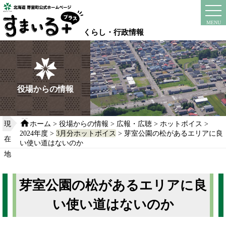
本
文
instagram
facebook
MENU
へ
くらし・行政情報
移
動
す
る
役場からの情報
現
ホーム
>
役場からの情報
>
広報・広聴
>
ホットボイス
>
2024年度
>
3月分ホットボイス
> 芽室公園の松があるエリアに良
在
い使い道はないのか
地
芽室公園の松があるエリアに良
い使い道はないのか