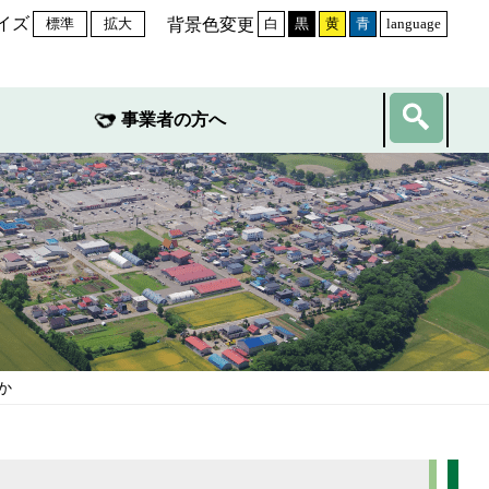
イズ
背景色変更
標準
拡大
白
黒
黄
青
language
事業者の方へ
か