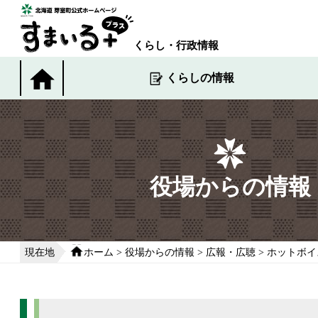
本
文
へ
くらし・行政情報
移
動
くらしの情報
す
る
役場からの情報
現在地
ホーム
>
役場からの情報
>
広報・広聴
>
ホットボイ