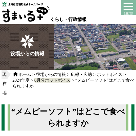
本
文
instagram
facebook
MENU
へ
くらし・行政情報
移
動
す
る
役場からの情報
現
ホーム
>
役場からの情報
>
広報・広聴
>
ホットボイス
>
2024年度
>
6月分ホットボイス
> “メムピーソフト”はどこで食べ
在
られますか
地
“メムピーソフト”はどこで食べ
られますか