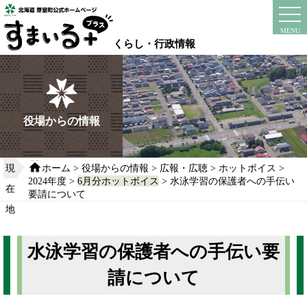
本
文
instagram
facebook
MENU
へ
くらし・行政情報
移
動
す
る
役場からの情報
現
ホーム
>
役場からの情報
>
広報・広聴
>
ホットボイス
>
2024年度
>
6月分ホットボイス
> 水泳学習の保護者への手伝い
在
要請について
地
水泳学習の保護者への手伝い要
請について