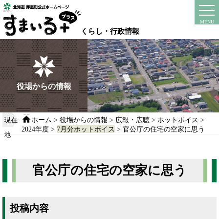
本
文
instagram
facebook
MENU
へ
くらし・行政情報
移
動
す
る
役場からの情報
現在
ホーム
>
役場からの情報
>
広報・広聴
>
ホットボイス
>
2024年度
>
7月分ホットボイス
> 官公庁の住宅の空家に思う
地
官公庁の住宅の空家に思う
投稿内容