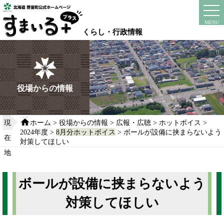
本
文
instagram
facebook
MENU
へ
くらし・行政情報
移
動
す
る
役場からの情報
現
ホーム
>
役場からの情報
>
広報・広聴
>
ホットボイス
>
2024年度
>
8月分ホットボイス
> ボールが設備に挟まらないよう
在
対策してほしい
地
ボールが設備に挟まらないよう
対策してほしい