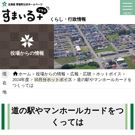
本
文
instagram
facebook
MENU
へ
くらし・行政情報
移
動
す
る
役場からの情報
現
ホーム
>
役場からの情報
>
広報・広聴
>
ホットボイス
>
2024年度
>
10月分ホットボイス
> 道の駅やマンホールカードを
在
つくっては
地
道の駅やマンホールカードをつ
くっては