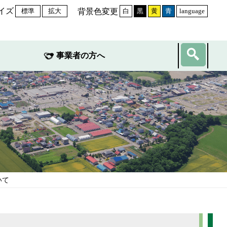
イズ
背景色変更
標準
拡大
白
黒
黄
青
language
事業者の方へ
いて