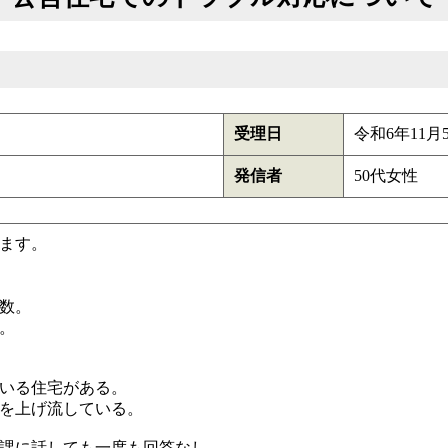
受理日
令和6年11月
発信者
50代女性
ます。
数。
。
いる住宅がある。
を上げ流している。
課に話しても一度も回答なし。