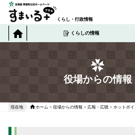
本
文
へ
くらし・行政情報
移
動
くらしの情報
す
る
役場からの情報
現在地
ホーム
>
役場からの情報
>
広報・広聴
>
ホットボイ