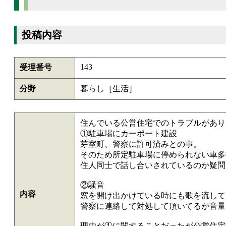
投稿内容
143
受理番号
分野
暮らし［生活］
住んでいる公営住宅でのトラブルがあり
①駐車場にカーポート建設
芽室町、警察に許可済みとの事。
そのため所定駐車場に停められない車多
住人同士で話し合いされているのか疑問
②騒音
内容
窓を開け出かけている時にも歌を流して
警察に連絡して対処して頂いてるが音量
理由が①に関することだったが公営住宅