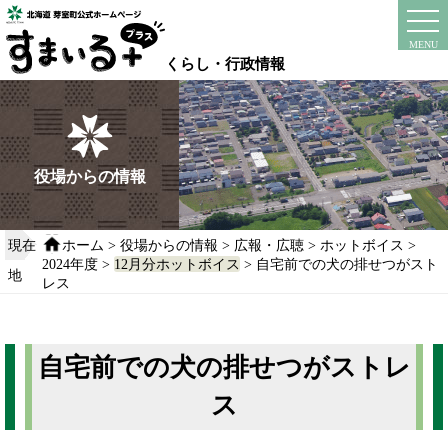
本
文
instagram
facebook
MENU
へ
くらし・行政情報
移
動
す
る
役場からの情報
現在
ホーム
>
役場からの情報
>
広報・広聴
>
ホットボイス
>
2024年度
>
12月分ホットボイス
> 自宅前での犬の排せつがスト
地
レス
自宅前での犬の排せつがストレ
ス