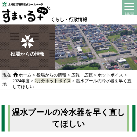
本
文
instagram
facebook
MENU
へ
くらし・行政情報
移
動
す
る
役場からの情報
現在
ホーム
>
役場からの情報
>
広報・広聴
>
ホットボイス
>
2024年度
>
2月分ホットボイス
> 温水プールの冷水器を早く直
地
してほしい
温水プールの冷水器を早く直し
てほしい