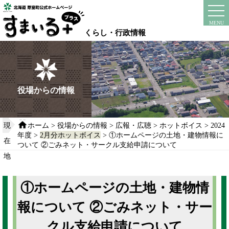
本
文
instagram
facebook
MENU
へ
くらし・行政情報
移
動
す
る
役場からの情報
現
ホーム
>
役場からの情報
>
広報・広聴
>
ホットボイス
>
2024
年度
>
2月分ホットボイス
> ①ホームページの土地・建物情報に
在
ついて ②ごみネット・サークル支給申請について
地
①ホームページの土地・建物情
報について ②ごみネット・サー
クル支給申請について