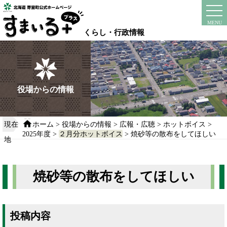
本
文
instagram
facebook
MENU
へ
くらし・行政情報
移
動
す
る
役場からの情報
現在
ホーム
>
役場からの情報
>
広報・広聴
>
ホットボイス
>
2025年度
>
２月分ホットボイス
> 焼砂等の散布をしてほしい
地
焼砂等の散布をしてほしい
投稿内容