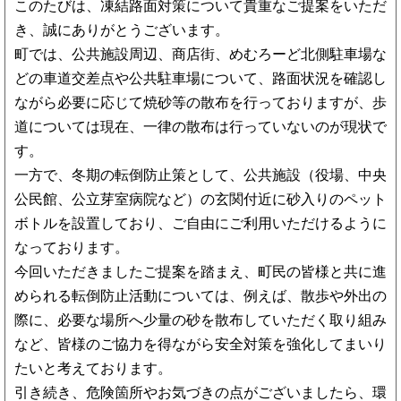
このたびは、凍結路面対策について貴重なご提案をいただ
き、誠にありがとうございます。
町では、公共施設周辺、商店街、めむろーど北側駐車場な
どの車道交差点や公共駐車場について、路面状況を確認し
ながら必要に応じて焼砂等の散布を行っておりますが、歩
道については現在、一律の散布は行っていないのが現状で
す。
一方で、冬期の転倒防止策として、公共施設（役場、中央
公民館、公立芽室病院など）の玄関付近に砂入りのペット
ボトルを設置しており、ご自由にご利用いただけるように
なっております。
今回いただきましたご提案を踏まえ、町民の皆様と共に進
められる転倒防止活動については、例えば、散歩や外出の
際に、必要な場所へ少量の砂を散布していただく取り組み
など、皆様のご協力を得ながら安全対策を強化してまいり
たいと考えております。
引き続き、危険箇所やお気づきの点がございましたら、環