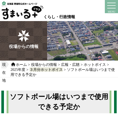
本
文
instagram
facebook
MENU
へ
くらし・行政情報
移
動
す
る
役場からの情報
現
ホーム
>
役場からの情報
>
広報・広聴
>
ホットボイス
>
2025年度
>
３月分ホットボイス
> ソフトボール場はいつまで使
在
用できる予定か
地
ソフトボール場はいつまで使用
できる予定か