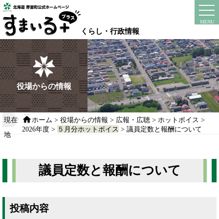
本
文
instagram
facebook
MENU
へ
くらし・行政情報
移
動
す
る
役場からの情報
現在
ホーム
>
役場からの情報
>
広報・広聴
>
ホットボイス
>
2026年度
>
５月分ホットボイス
> 議員定数と報酬について
地
議員定数と報酬について
投稿内容