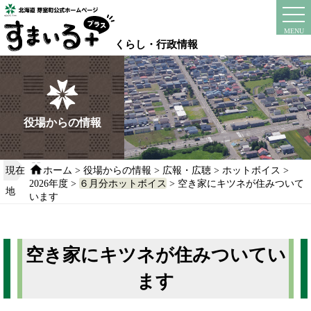
本
文
instagram
facebook
MENU
へ
くらし・行政情報
移
動
す
る
役場からの情報
現在
ホーム
>
役場からの情報
>
広報・広聴
>
ホットボイス
>
2026年度
>
６月分ホットボイス
> 空き家にキツネが住みついて
地
います
空き家にキツネが住みついてい
ます