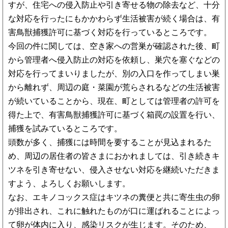
すが、住宅への侵入防止や引き寄せる物の除去など、十分
な対応を行ったにもかかわらず生活被害が続く場合は、有
害鳥獣捕獲許可に基づく対応を行っているところです。
今回の件に関しては、空き家への営巣が確認された後、町
から管理者へ侵入防止の対応を依頼し、巣穴を塞ぐなどの
対応を行ってまいりましたが、別の入口を作ってしまい巣
から離れず、周辺の庭・菜園が荒らされるなどの生活被害
が続いていることから、現在、町としては管理者の許可を
得た上で、有害鳥獣捕獲許可に基づく箱罠の設置を行い、
捕獲を試みているところです。
頭数が多く、捕獲には時間を要することが見込まれるた
め、周辺の居住者の皆さまにおかれましては、引き続きキ
ツネを引き寄せない、侵入させない対応を継続いただきま
すよう、よろしくお願いします。
なお、エキノコックス症はキツネの糞便と共に寄生虫の卵
が排出され、これに触れたものが口に運ばれることによっ
て卵が体内に入り、感染リスクが生じます。そのため、