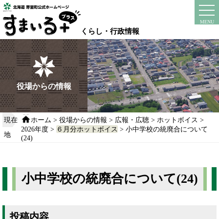
本
文
instagram
facebook
MENU
へ
くらし・行政情報
移
動
す
る
役場からの情報
現在
ホーム
>
役場からの情報
>
広報・広聴
>
ホットボイス
>
2026年度
>
６月分ホットボイス
> 小中学校の統廃合について
地
(24)
小中学校の統廃合について(24)
投稿内容