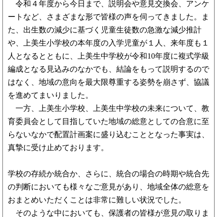
令和４年度から今日まで、説明会や意見交換会、アンケ
ートなど、さまざまな形で皆様の声を伺ってきました。ま
た、出生数の減少に基づく児童生徒数の急激な減少推計
や、上美生小学校の本年度の入学児童が１人、来年度も１
人となるとともに、上美生中学校が令和10年度に複式学級
編成となる見込みのなかでも、結論をもって説明するので
はなく、地域の意向を最大限尊重する姿勢を崩さず、協議
を進めてまいりました。
一方、上美生小学校、上美生中学校の未来について、教
育委員会として目指していた地域の総意としての合意に至
らないなかで配置計画案に盛り込むこととなった事実は、
真摯に受け止めております。
学校の存続か統合か、さらに、統合の場合の時期や統合先
の判断においても様々なご意見があり、地域全体の総意を
おまとめいただくことは非常に難しい状況でした。
そのような中においても、保護者の皆様が意見の取りま