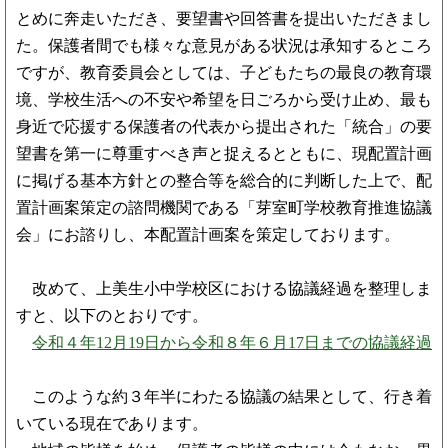
とめに奔走いただき、要望書や回答書を提出いただきまし
た。保護者間でも様々な意見がある状況は承知するところ
ですが、教育委員会としては、子どもたちの最良の教育環
境、学校生活への不安や希望を日ごろから受け止め、最も
身近で応援する保護者の代表から提出された「統合」の要
望書を第一に尊重すべき声と捉えるとともに、現配置計画
に掲げる基本方針との整合等を総合的に判断した上で、配
置計画案策定の諮問機関である「芽室町学校教育推進協議
会」にお諮りし、本配置計画案を策定しております。
改めて、上美生小中学校区における協議経過を整理しま
すと、以下のとおりです。
令和４年12月19日から令和８年６月17日までの協議経過
このような約３年半にわたる協議の結果として、行き着
いている現在であります。