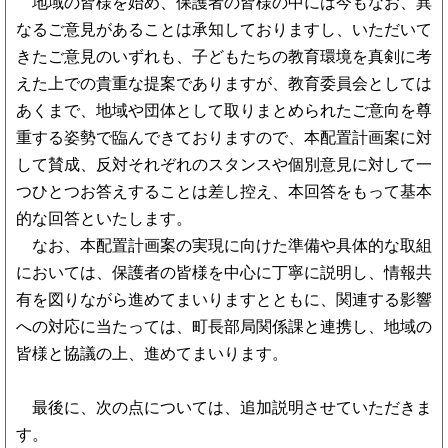
地域の皆様を始め、保護者の皆様の中には今もなお、異
なるご意見があることは承知しておりますし、いただいて
きたご意見のいずれも、子どもたちの教育環境を真剣に考
えた上での貴重な提案でありますが、教育委員会としては
あくまで、地域や団体として取りまとめられたご意向を尊
重する姿勢で臨んできておりますので、本配置計画案に対
して賛成、反対それぞれのスタンスや個別意見に対して一
つひとつお答えすることは差し控え、本回答をもって基本
的な回答といたします。
なお、本配置計画案の実現に向けた準備や具体的な取組
においては、保護者の皆様を中心に丁寧に説明し、情報共
有を図りながら進めてまいりますとともに、関連する影響
への対応に当たっては、町長部局関係課と連携し、地域の
皆様と協議の上、進めてまいります。
最後に、次の点については、追加説明させていただきま
す。