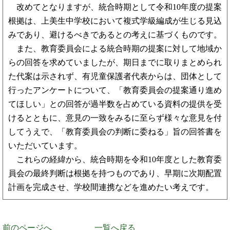
改めてとなりますが、統合時期として令和10年度の提案
根拠は、上美生中学校において複式学級編成が生じる見込
みであり、避けるべきであるとの考えに基づくものです。
また、教育委員会による統合時期の提案に対して地域か
らの回答を求めていましたが、期日までに取りまとめられ
た代案は示されず、有児童保護者代表からは、団体として
行ったアンケートについて、「教育委員会の提案通り進め
てほしい」との回答が過半数を占めている資料の提供を受
けるとともに、意見の一致をみるに至らず様々な意見を付
してうえで、「教育委員会の判断に委ねる」旨の回答書を
いただいています。
これらの経緯から、統合時期を令和10年度とした教育委
員会の最終判断は根拠を持つものであり、早期に次期配置
計画を完成させ、学校間連携などを進めたい考えです。
前のページへ
一覧へ戻る