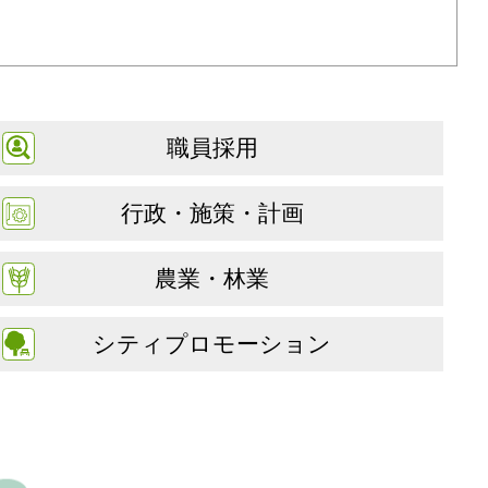
職員採用
行政・施策・計画
農業・林業
シティプロモーション