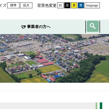
イズ
背景色変更
標準
拡大
白
黒
黄
青
language
事業者の方へ