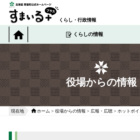
本
文
へ
くらし・行政情報
移
動
くらしの情報
す
る
役場からの情報
現在地
ホーム
>
役場からの情報
>
広報・広聴
>
ホットボイ