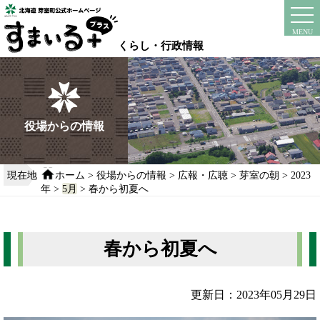
本
文
instagram
facebook
MENU
へ
くらし・行政情報
移
動
す
る
役場からの情報
現在地
ホーム
>
役場からの情報
>
広報・広聴
>
芽室の朝
>
2023
年
>
5月
> 春から初夏へ
春から初夏へ
更新日：2023年05月29日