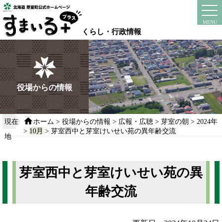
本
文
instagram
facebook
MENU
へ
くらし・行政情報
移
動
す
る
役場からの情報
現在
ホーム
>
役場からの情報
>
広報・広聴
>
芽室の朝
>
2024年
>
10月
> 芽室西中と芽室けいせい苑の異年齢交流
地
芽室西中と芽室けいせい苑の異
年齢交流