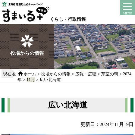
本
文
instagram
facebook
MENU
へ
くらし・行政情報
移
動
す
る
役場からの情報
現在地
ホーム
>
役場からの情報
>
広報・広聴
>
芽室の朝
>
2024
年
>
11月
> 広い北海道
広い北海道
更新日：2024年11月19日