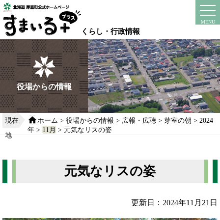
本
文
instagram
facebook
MENU
へ
くらし・行政情報
移
動
す
る
役場からの情報
現在
ホーム
>
役場からの情報
>
広報・広聴
>
芽室の朝
>
2024
年
>
11月
> 元気なリスの姿
地
元気なリスの姿
更新日：2024年11月21日